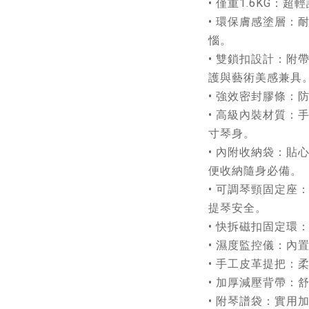
• 僅重1.6KG：
• 環保膚感塗層：
惱。
•
雙鎖扣設計：附
護與藝術美感兼具
•
強效密封膠條：
• 高級內裝材質：
寸琴身。
•
內附收納袋：貼
便收納隨身必備。
•
可調琴頸固定座
提琴安全。
•
快拆磁扣固定環
•
濕度監控儀：內
•
手工皮革提把：
• 加厚減壓背帶：
•
附琴譜袋：實用