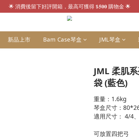
🌟 消費後留下好評開箱，最高可獲得 $𝟓𝟎𝟎 購物金 🌟
會員招募中.ᐟ.ᐟ 註冊送 $𝟏𝟎𝟎 購物金，現買現折🎁
會員招募中.ᐟ.ᐟ 註冊送 $𝟏𝟎𝟎 購物金，現買現折🎁
新品上市
Bam Case琴盒
JML琴盒
JML 柔肌
袋 (藍色)
重量：1.6kg
琴盒尺寸：80*2
適用尺寸： 4/4、
可放置四把弓