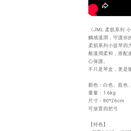
《JML 柔肌系列 
觸感溫潤，守護你
柔肌系列小提琴四
般溫潤柔和，搭配
心保護。
不只是琴盒，更是
顏色：白色、藍色
重量：1.6kg
尺寸：80*26cm
可放置四把弓
【特色】