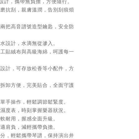
超輕設計，攜帶無負擔，方便隨行。
耐磨抗刮，親膚溫潤，告別刮痕煩
帶兩把高音譜號造型鑰匙，安全防
。
防水設計，水滴無從滲入。
手工貼絨布與高級海綿，呵護每一
心設計，可存放松香等小配件，方
：拆卸方便，完美貼合，全面守護
：單手操作，輕鬆調節鬆緊度。
置濕度表，時刻掌握樂器狀況。
柔軟耐用，握感全面升級。
舒適肩負，減輕攜帶負擔。
加分，輕鬆攜帶琴譜，保持演出井