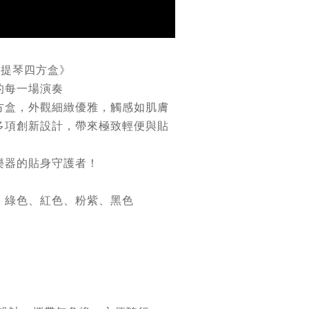
小提琴四方盒》
的每一場演奏
方盒，外觀細緻優雅，觸感如肌膚
多項創新設計，帶來極致輕便與貼
樂器的貼身守護者！
、綠色
、
紅色
、粉紫、黑色