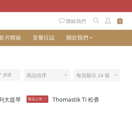
聯絡我們
影片開箱
音樂日誌
關於我們
篩選
商品排序
每頁顯示 24 個
新品上市.ᐟ.ᐟ