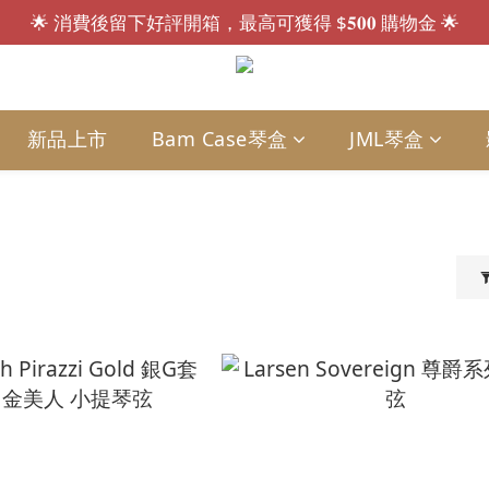
🌟 消費後留下好評開箱，最高可獲得 $𝟓𝟎𝟎 購物金 🌟
會員招募中.ᐟ.ᐟ 註冊送 $𝟏𝟎𝟎 購物金，現買現折🎁
會員招募中.ᐟ.ᐟ 註冊送 $𝟏𝟎𝟎 購物金，現買現折🎁
新品上市
Bam Case琴盒
JML琴盒