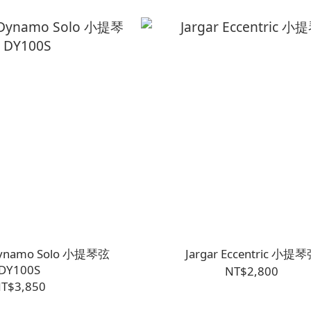
Dynamo Solo 小提琴弦
Jargar Eccentric 小提
DY100S
NT$2,800
T$3,850