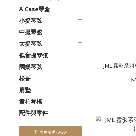
A Case琴盒
小提琴弦
中提琴弦
大提琴弦
低音提琴弦
JML 霧影系列
國樂琴弦
松香
N
肩墊
音柱琴橋
配件與零件
套用篩選
(0/20)