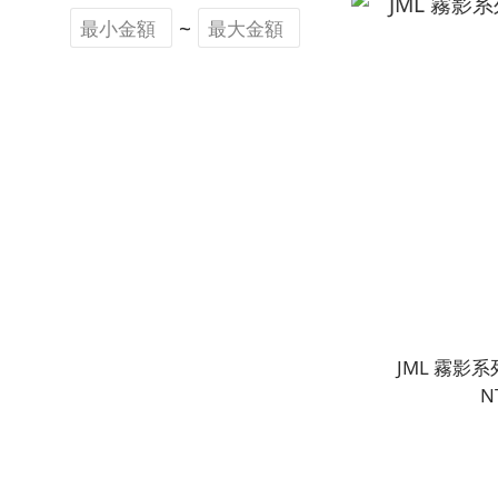
~
JML 霧影系
N