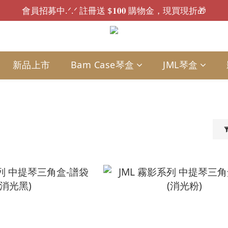
會員招募中.ᐟ.ᐟ 註冊送 $𝟏𝟎𝟎 購物金，現買現折🎁
會員招募中.ᐟ.ᐟ 註冊送 $𝟏𝟎𝟎 購物金，現買現折🎁
🚚全館滿千免運｜𝟏𝟓:𝟑𝟎 前下單，現貨最快當日出貨.ᐟ.ᐟ⏰
🌟 消費後留下好評開箱，最高可獲得 $𝟓𝟎𝟎 購物金 🌟
新品上市
Bam Case琴盒
JML琴盒
會員招募中.ᐟ.ᐟ 註冊送 $𝟏𝟎𝟎 購物金，現買現折🎁