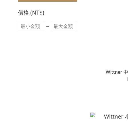
價格 (NT$)
~
Wittner