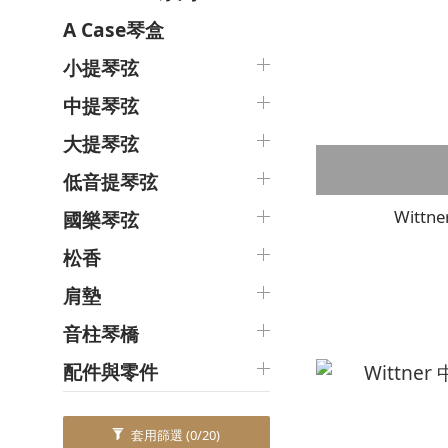
A Case琴盒
小提琴弦
中提琴弦
大提琴弦
低音提琴弦
Wittn
國樂琴弦
松香
肩墊
音柱琴橋
配件與零件
套用篩選
(0/20)