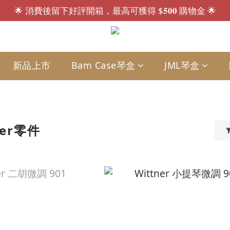
🌟 消費後留下好評開箱，最高可獲得 $𝟓𝟎𝟎 購物金 🌟
會員招募中.ᐟ.ᐟ 註冊送 $𝟏𝟎𝟎 購物金，現買現折🎁
會員招募中.ᐟ.ᐟ 註冊送 $𝟏𝟎𝟎 購物金，現買現折🎁
新品上市
Bam Case琴盒
JML琴盒
ner零件