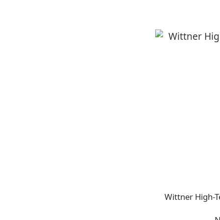
Wittner Hi
N