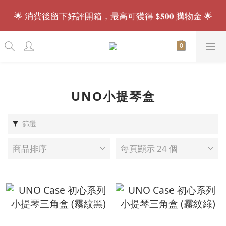
🌟 消費後留下好評開箱，最高可獲得 $𝟓𝟎𝟎 購物金 🌟
會員招募中.ᐟ.ᐟ 註冊送 $𝟏𝟎𝟎 購物金，現買現折🎁
會員招募中.ᐟ.ᐟ 註冊送 $𝟏𝟎𝟎 購物金，現買現折🎁
UNO小提琴盒
篩選
商品排序
每頁顯示 24 個