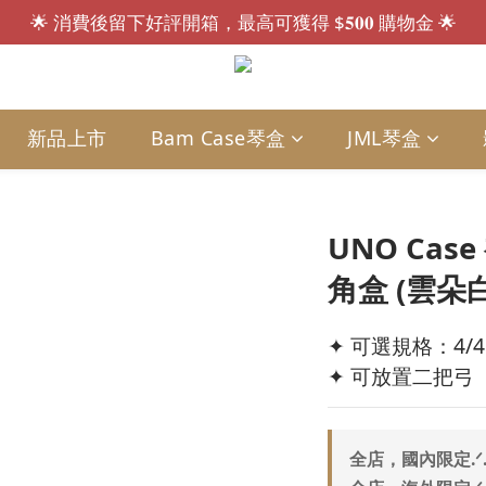
🌟 消費後留下好評開箱，最高可獲得 $𝟓𝟎𝟎 購物金 🌟
會員招募中.ᐟ.ᐟ 註冊送 $𝟏𝟎𝟎 購物金，現買現折🎁
會員招募中.ᐟ.ᐟ 註冊送 $𝟏𝟎𝟎 購物金，現買現折🎁
新品上市
Bam Case琴盒
JML琴盒
UNO Cas
角盒 (雲朵白
✦ 可選規格：4/4、
✦ 可放置二把弓
全店，國內限定.ᐟ