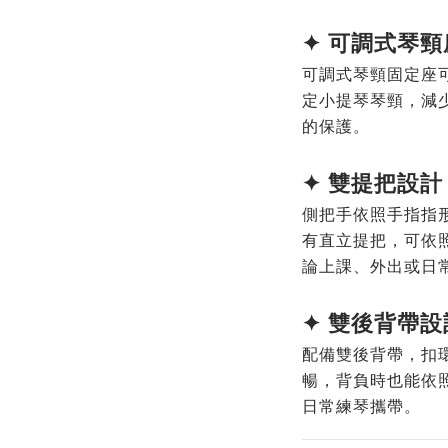
✦
可調式琴頸
可調式琴頸固定座
定小提琴琴頸，減
的保護。
✦ 雙
提把設計
側把手依照手指指
有直立提把，可依
論上課、外出或日
✦
雙後背帶設
配備雙後背帶，扣
暢，背負時也能依
日常練琴攜帶。