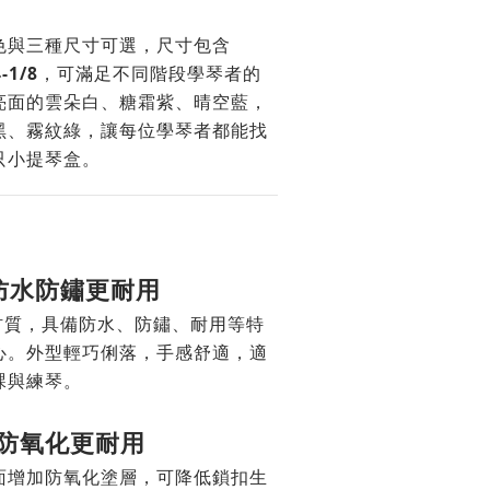
色與三種尺寸可選，尺寸包含
-1/8
，可滿足不同階段學琴者的
亮面的雲朵白、糖霜紫、晴空藍，
黑、霧紋綠，讓每位學琴者都能找
只小提琴盒。
，防水防鏽更耐用
 材質，具備防水、防鏽、耐用等特
心。外型輕巧俐落，手感舒適，適
課與練琴。
，防氧化更耐用
面增加防氧化塗層，可降低鎖扣生