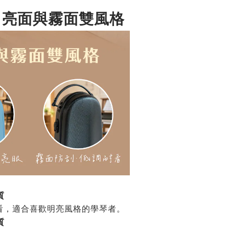
，亮面與霧面雙風格
質
看，適合喜歡明亮風格的學琴者。
質