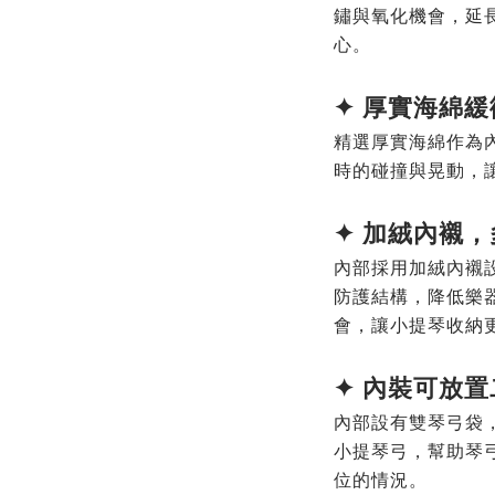
鏽與氧化機會，延
心。
✦
厚實海綿緩
精選厚實海綿作為
時的碰撞與晃動，
✦ 加絨內襯
內部採用加絨內襯
防護結構，降低樂
會，讓小提琴收納
✦
內裝可放置
內部設有雙琴弓袋
小提琴弓，幫助琴
位的情況。