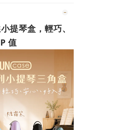
選小提琴盒，輕巧、
P 值