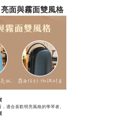
，亮面與霧面雙風格
質
看，適合喜歡明亮風格的學琴者。
質