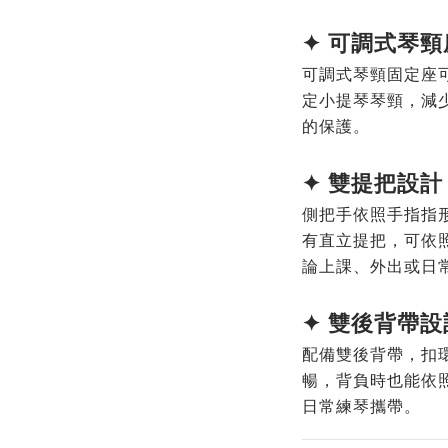
✦
可調式琴頸
可調式琴頸固定座
定小提琴琴頸，減
的保護。
✦ 雙
提把設計
側把手依照手指指
有直立提把，可依
論上課、外出或日
✦
雙後背帶設
配備雙後背帶，扣
暢，背負時也能依
日常練琴攜帶。