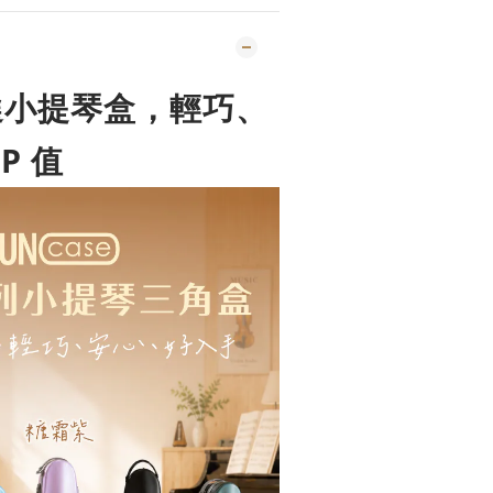
選小提琴盒，輕巧、
P 值