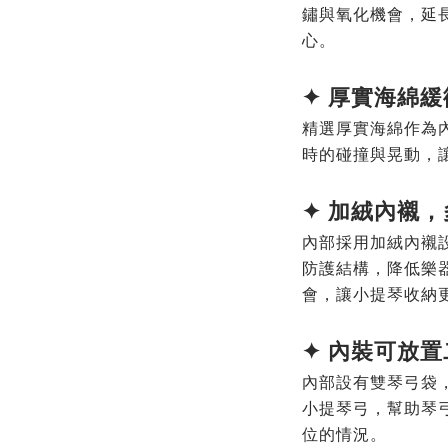
鏽與氧化機會，延
心。
✦
厚實海綿緩
精選厚實海綿作為
時的碰撞與晃動，
✦ 加絨內襯
內部採用加絨內襯
防護結構，降低樂
會，讓小提琴收納
✦
內裝可放置
內部設有雙琴弓袋
小提琴弓，幫助琴
位的情況。