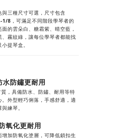
色與三種尺寸可選，尺寸包含
-1/8
，可滿足不同階段學琴者的
亮面的雲朵白、糖霜紫、晴空藍，
黑、霧紋綠，讓每位學琴者都能找
只小提琴盒。
，防水防鏽更耐用
 材質，具備防水、防鏽、耐用等特
心。外型輕巧俐落，手感舒適，適
課與練琴。
，防氧化更耐用
面增加防氧化塗層，可降低鎖扣生