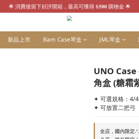
🌟 消費後留下好評開箱，最高可獲得 $𝟓𝟎𝟎 購物金 🌟
會員招募中.ᐟ.ᐟ 註冊送 $𝟏𝟎𝟎 購物金，現買現折🎁
會員招募中.ᐟ.ᐟ 註冊送 $𝟏𝟎𝟎 購物金，現買現折🎁
新品上市
Bam Case琴盒
JML琴盒
UNO Cas
角盒 (糖霜紫
✦ 可選規格：4/4、
✦ 可放置二把弓
全店，國內限定.ᐟ