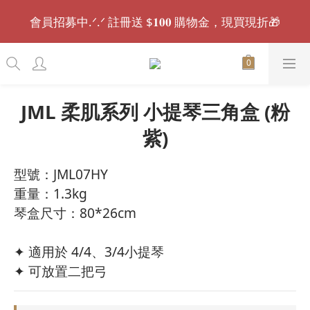
會員招募中.ᐟ.ᐟ 註冊送 $𝟏𝟎𝟎 購物金，現買現折🎁
會員招募中.ᐟ.ᐟ 註冊送 $𝟏𝟎𝟎 購物金，現買現折🎁
🚚全館滿千免運｜𝟏𝟓:𝟑𝟎 前下單，現貨最快當日出
貨.ᐟ.ᐟ⏰
JML 柔肌系列 小提琴三角盒 (粉
🌟 消費後留下好評開箱，最高可獲得 $𝟓𝟎𝟎 購物金 🌟
紫)
會員招募中.ᐟ.ᐟ 註冊送 $𝟏𝟎𝟎 購物金，現買現折🎁
型號：JML07HY
重量：1.3kg
琴盒尺寸：80*26cm
✦ 適用於 4/4、3/4小提琴
✦ 可放置二把弓