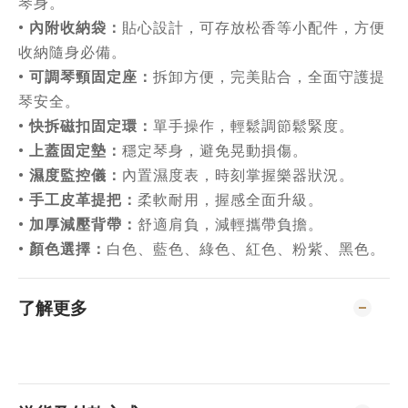
琴身。
內附收納袋：
•
貼心設計，可存放松香等小配件，方便
收納隨身必備。
可調琴頸固定座：
•
拆卸方便，完美貼合，全面守護提
琴安全。
快拆磁扣固定環：
•
單手操作，輕鬆調節鬆緊度。
上蓋固定墊：
•
穩定琴身，避免晃動損傷。
濕度監控儀：
•
內置濕度表，時刻掌握樂器狀況。
手工皮革提把：
•
柔軟耐用，握感全面升級。
加厚減壓背帶：
•
舒適肩負，減輕攜帶負擔。
顏色選擇：
•
白色、藍色、綠色
、紅色
、粉紫、黑色
。
了解更多