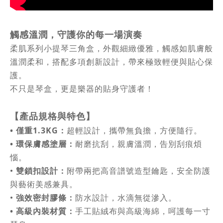
觸感溫潤，守護你的每一場演奏
柔肌系列小提琴三角盒，外觀細緻優雅，觸感如肌膚般
溫潤柔和，搭配多項創新設計，帶來極致輕便與貼心保
護。
不只是琴盒，更是樂器的貼身守護者！
【產品規格與特色】
• 僅重1.3KG：
超輕設計，攜帶無負擔，方便隨行。
• 環保膚感塗層：
耐磨抗刮，親膚溫潤，告別刮痕煩
惱。
雙鎖扣設計：
•
附帶兩把高音譜號造型鑰匙，安全防護
與藝術美感兼具。
強效密封膠條：
•
防水設計，水滴無從滲入。
• 高級內裝材質：
手工貼絨布與高級海綿，呵護每一寸