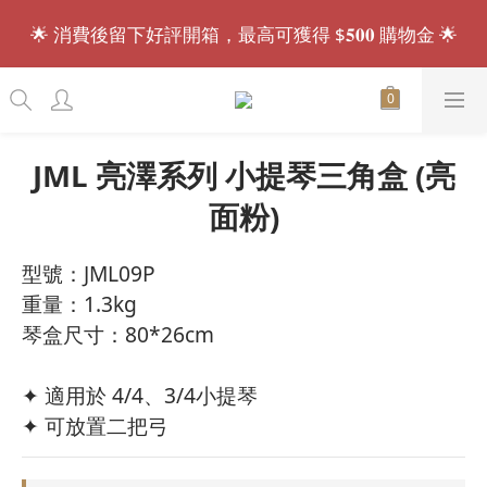
🌟 消費後留下好評開箱，最高可獲得 $𝟓𝟎𝟎 購物金 🌟
會員招募中.ᐟ.ᐟ 註冊送 $𝟏𝟎𝟎 購物金，現買現折🎁
會員招募中.ᐟ.ᐟ 註冊送 $𝟏𝟎𝟎 購物金，現買現折🎁
JML 亮澤系列 小提琴三角盒 (亮
面粉)
型號：JML09P
重量：1.3kg
琴盒尺寸：80*26cm
✦ 適用於 4/4、3/4小提琴
✦ 可放置二把弓