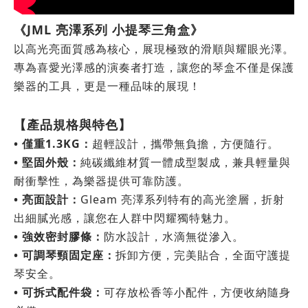
《JML 亮澤系列 小提琴三角盒》
以高光亮面質感為核心，展現極致的滑順與耀眼光澤
。
專為喜愛光澤感的演奏者打造，讓您的琴盒不僅是保護
樂器的工具，更是一種品味的展現！
【產品規格與特色】
• 僅重1.3KG：
超輕設計，攜帶無負擔，方便隨行。
• 堅固外殼：
純碳纖維材質一體成型製成，兼具輕量與
耐衝擊性，為樂器提供可靠防護。
• 亮面設計：
Gleam 亮澤系列特有的高光塗層，折射
出細膩光感，讓您在人群中閃耀獨特魅力。
• 強效密封膠條：
防水設計，水滴無從滲入。
• 可調琴頸固定座：
拆卸方便，完美貼合，全面守護提
琴安全。
• 可拆式配件袋：
可存放松香等小配件，方便收納隨身